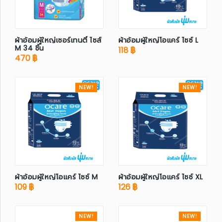
รอง
ซับ
ผ้าอ้อมผู้ใหญ่เซอร์เทนตี้ ไซส์
ผ้าอ้อมผู้ใหญ่โอแคร์ ไซซ์ L
ผ้า
M 34 ชิ้น
118 ฿
470 ฿
อ้อม
ผ้า
NEW!
NEW!
เช็ด
ขน
อาหาร
แมว
อาหาร
สุนัข
ผ้าอ้อมผู้ใหญ่โอแคร์ ไซซ์ M
ผ้าอ้อมผู้ใหญ่โอแคร์ ไซซ์ XL
109 ฿
126 ฿
ผลิตภัณฑ์
บำรุงสุข
NEW!
NEW!
ภาพ