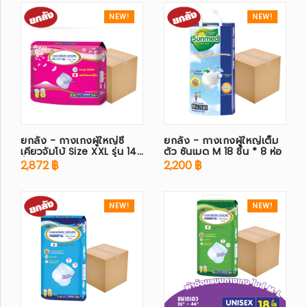
NEW!
NEW!
ยกลัง - กางเกงผู้ใหญ่ซี
ยกลัง - กางเกงผู้ใหญ่เต็ม
เคียวจัมโบ้ Size XXL รุ่น 14
ตัว ซันเมด M 18 ชิ้น * 8 ห่อ
ชิ้น * 6 ห่อ
2,872 ฿
2,200 ฿
NEW!
NEW!