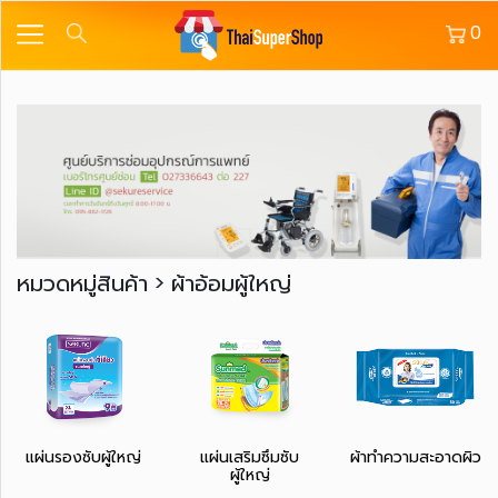
0
ผ้า
อ้อม
ผู้ใหญ่
ผ้า
อ้อม
ผู้ใหญ่
กางเกง
หมวดหมู่สินค้า > ผ้าอ้อมผู้ใหญ่
ซึมซับ
ผู้ใหญ่
แผ่น
รอง
ซับ
แผ่นรองซับผู้ใหญ่
แผ่นเสริมซึมซับ
ผ้าทำความสะอาดผิว
ผู้ใหญ่
ผู้ใหญ่