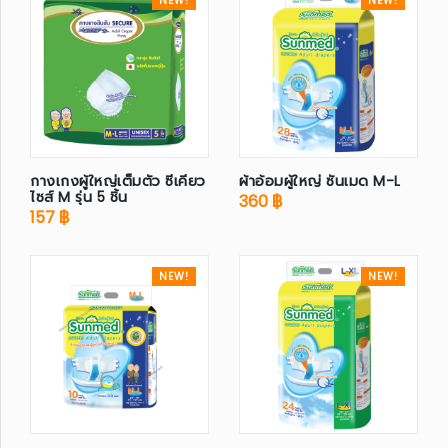
NEW!
NEW!
อุปกรณ์
ช่วย
เดิน
แบบ
มี
ล้อ
กางเกงผู้ใหญ่เต็มตัว ซีเคียว
ผ้าอ้อมผู้ใหญ่ ซันเมด M-L
ไซส์ M รุ่น 5 ชิ้น
360 ฿
อุปกรณ์
157 ฿
ช่วย
เดิน
NEW!
NEW!
ไม้
ค้ำ
ยัน
เก้าอี้
นั่ง