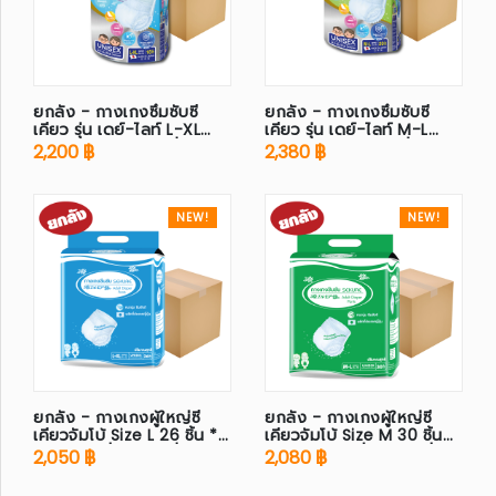
ยกลัง - กางเกงซึมซับซี
ยกลัง - กางเกงซึมซับซี
เคียว รุ่น เดย์-ไลท์ L-XL
เคียว รุ่น เดย์-ไลท์ M-L
จำนวน 6 ถุง -ผลิตที่ประเทศ
จำนวน 6 ถุง -ผลิตที่ประเทศ
2,200 ฿
2,380 ฿
ญี่ปุ่น
ญี่ปุ่น
NEW!
NEW!
ยกลัง - กางเกงผู้ใหญ่ซี
ยกลัง - กางเกงผู้ใหญ่ซี
เคียวจัมโบ้ Size L 26 ชิ้น *3
เคียวจัมโบ้ Size M 30 ชิ้น
ถุง -ผลิตที่ประเทศญี่ปุ่น
*3 ถุง -ผลิตที่ประเทศญี่ปุ่น
2,050 ฿
2,080 ฿