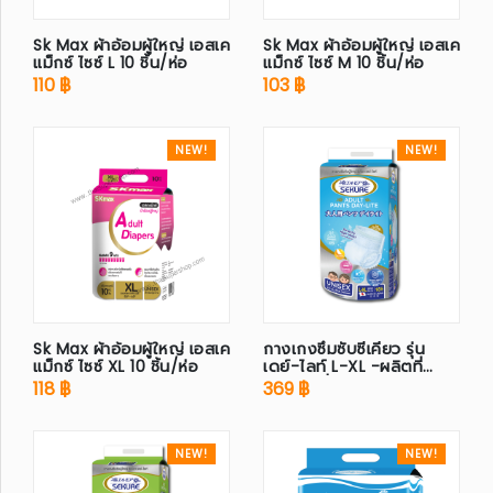
เจล
Sk Max ผ้าอ้อมผู้ใหญ่ เอสเค
Sk Max ผ้าอ้อมผู้ใหญ่ เอสเค
โต๊ะ
แม็กซ์ ไซซ์ L 10 ชิ้น/ห่อ
แม็กซ์ ไซซ์ M 10 ชิ้น/ห่อ
คร่อม
110 ฿
103 ฿
เตียง
ตู้
NEW!
NEW!
ข้าง
เตียง
เสา
น้ำ
เกลือ
Sk Max ผ้าอ้อมผู้ใหญ่ เอสเค
กางเกงซึมซับซีเคียว รุ่น
ผ้า
แม็กซ์ ไซซ์ XL 10 ชิ้น/ห่อ
เดย์-ไลท์ L-XL -ผลิตที่
ประเทศญี่ปุ่น
118 ฿
369 ฿
ยก
ตัวผู้
NEW!
NEW!
ป่วย