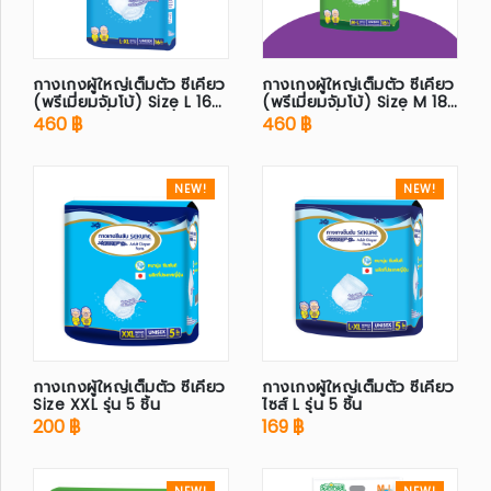
ช่วย
การ
กางเกงผู้ใหญ่เต็มตัว ซีเคียว
กางเกงผู้ใหญ่เต็มตัว ซีเคียว
เคลื่อนไหว
(พรีเมี่ยมจัมโบ้) Size L 16
(พรีเมี่ยมจัมโบ้) Size M 18
ชิ้น -ผลิตที่ประเทศญี่ปุ่น
ชิ้น -ผลิตที่ประเทศญี่ปุ่น
460 ฿
460 ฿
รถ
เข็น
NEW!
NEW!
ผู้
ป่วย
เบาะ
รอง
นั่ง
เจล
กางเกงผู้ใหญ่เต็มตัว ซีเคียว
กางเกงผู้ใหญ่เต็มตัว ซีเคียว
Size XXL รุ่น 5 ชิ้น
ไซส์ L รุ่น 5 ชิ้น
เบาะลม
200 ฿
169 ฿
ไม้
เท้า