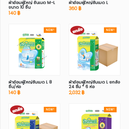
ผ้าอ้อมผู้ใหญ่ ซันเมด M-L
ผ้าอ้อมผู้ใหญ่ซันเมด L
ถ่าย
ขนาด 10 ชิ้น
360 ฿
140 ฿
เก้าอี้
อาบ
NEW!
NEW!
น้ำ
อุปกรณ์
ช่วย
ทาง
เดิน
หายใจ
ผ้าอ้อมผู้ใหญ่ซันเมด L 8
ผ้าอ้อมผู้ใหญ่ซันเมด L ยกลัง
ชิ้น/ห่อ
24 ชิ้น * 6 ห่อ
เครื่อง
140 ฿
2,032 ฿
ดูด
เสมหะ
NEW!
NEW!
สาย
ดูด