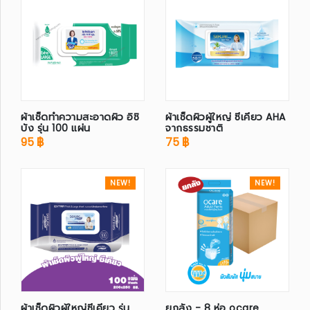
อาหาร
สุขภาพ
บำรุง
ร่างกาย
วิตามิน
ผ้าเช็ดทำความสะอาดผิว อิชิ
ผ้าเช็ดผิวผู้ใหญ่ ซีเคียว AHA
บัง รุ่น 100 แผ่น
จากธรรมชาติ
และ
95 ฿
75 ฿
สมุนไพร
บรรเทา
NEW!
NEW!
และ
ผ่อน
คลาย
ร่างกาย
น้ำมัน
นวด
ผ้าเช็ดผิวผู้ใหญ่ซีเคียว รุ่น
ยกลัง - 8 ห่อ ocare