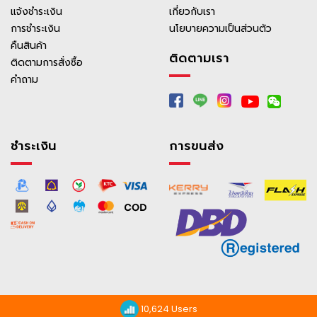
แจ้งชำระเงิน
เกี่ยวกับเรา
การชำระเงิน
นโยบายความเป็นส่วนตัว
คืนสินค้า
2) กรอกข้อมูลในแบบฟอร์ม
ติดตามเรา
ติดตามการสั่งซื้อ
ข้อมูลสินค้า:
Serial/รหัสสินค้า, ชื่อสินค้า, ขนาด, ราคา,
คำถาม
เหตุผลการขอคืน
หลักฐานที่ต้องใช้:
ใบเสร็จ, รูปถ่ายสินค้า, เลขบัญชี
(กรณีคืนเงิน)
ชำระเงิน
การขนส่ง
3) ส่งหลักฐาน
ส่งแบบฟอร์มและหลักฐานผ่านช่องทาง:
Facebook:
adultdiaper.allbrands
/
Line:
@thaisupershop
4) ส่งสินค้าคืนที่
10,624 Users