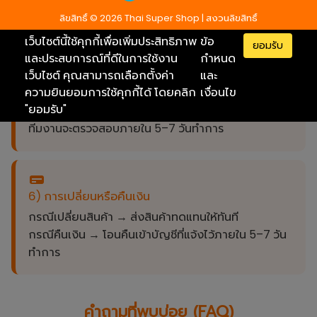
บริษัท เพอร์มา จำกัด (คืน/เคลมสินค้า)
ลิขสิทธิ์ © 2026 Thai Super Shop | สงวนลิขสิทธิ์
70/350 ซ.นวมินทร์ 50 แขวงคลองกุ่ม เขตบึงกุ่ม กทม.
10240
เว็บไซต์นี้ใช้คุกกี้เพื่อเพิ่มประสิทธิภาพ
ข้อ
ยอมรับ
และประสบการณ์ที่ดีในการใช้งาน
กำหนด
เว็บไซต์ คุณสามารถเลือกตั้งค่า
และ
ความยินยอมการใช้คุกกี้ได้ โดยคลิก
เงื่อนไข
5) การตรวจสอบ
"ยอมรับ"
ทีมงานจะตรวจสอบภายใน 5–7 วันทำการ
6) การเปลี่ยนหรือคืนเงิน
กรณีเปลี่ยนสินค้า → ส่งสินค้าทดแทนให้ทันที
กรณีคืนเงิน → โอนคืนเข้าบัญชีที่แจ้งไว้ภายใน 5–7 วัน
ทำการ
คำถามที่พบบ่อย (FAQ)