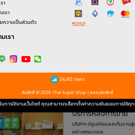
เรา
น เตียงผู้ป่วย เครื่องผลิต
ับเรา
 เครื่องดูดเสมหะ และแผ่น
ยความเป็นส่วนตัว
ามเรา
้วางใจ
ายทาง
24,912 Users
ลิขสิทธิ์ © 2026 Thai Super Shop | สงวนลิขสิทธิ์
ที่ดีในการใช้งานเว็บไซต์ คุณสามารถเลือกตั้งค่าความยินยอมการใช้คุก
บริการหลังการขาย
บริษัทฯ มีศูนย์ซ่อมและทีมงานผ
อย่างครบวงจร