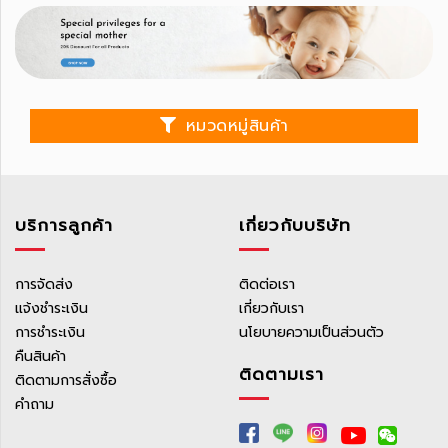
แผ่น
เสริม
ซึมซับ
ผู้ใหญ่
หมวดหมู่สินค้า
ผ้า
ทำความ
สะอาด
ผิว
บริการลูกค้า
เกี่ยวกับบริษัท
ผ้า
อ้อม
การจัดส่ง
ติดต่อเรา
แจ้งชำระเงิน
เกี่ยวกับเรา
เด็ก
การชำระเงิน
นโยบายความเป็นส่วนตัว
ผ้า
คืนสินค้า
ติดตามเรา
อ้อม
ติดตามการสั่งซื้อ
คำถาม
กางเกง