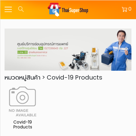
0
ผ้า
อ้อม
ผู้ใหญ่
ผ้า
อ้อม
ผู้ใหญ่
กางเกง
หมวดหมู่สินค้า > Covid-19 Products
ซึมซับ
ผู้ใหญ่
แผ่น
รอง
ซับ
Covid-19
ผู้ใหญ่
Products