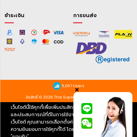
แผ่น
รอง
ชำระเงิน
การขนส่ง
ซับ
เตียง
ผู้
ป่วย
เตียง
มือ
หมุน
5,057 Users
เตียง
ลิขสิทธิ์ © 2026 Thai Super Shop | สงวนลิขสิทธิ์
ไฟฟ้า
เว็บไซต์นี้ใช้คุกกี้เพื่อเพิ่มประสิทธิภาพ
ข้อ
ยอมรับ
ที่นอน
และประสบการณ์ที่ดีในการใช้งาน
กำหนด
ที่
เว็บไซต์ คุณสามารถเลือกตั้งค่า
และ
ความยินยอมการใช้คุกกี้ได้ โดยคลิก
เงื่อนไข
นอน
"ยอมรับ"